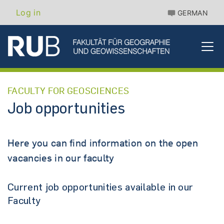
Skip
Benutzermenü
Log in
GERMAN
to
main
content
FACULTY FOR GEOSCIENCES
Job opportunities
Here you can find information on the open
vacancies in our faculty
Current job opportunities available in our
Faculty