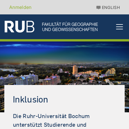
Direkt
Benutzermenü
Anmelden
ENGLISH
zum
Inhalt
Inklusion
Die Ruhr-Universität Bochum
unterstützt Studierende und