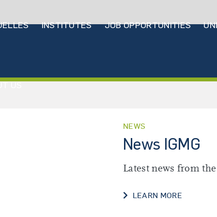
ptnavigation
UELLES
INSTITUTES
JOB OPPORTUNITIES
UN
UT US
NEWS
News IGMG
Latest news from th
LEARN MORE