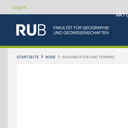
Hau
Skip
Benutzermenü
Log in
to
AKT
main
content
ABO
STARTSEITE
NODE
NACHRICHTEN UND TERMINE