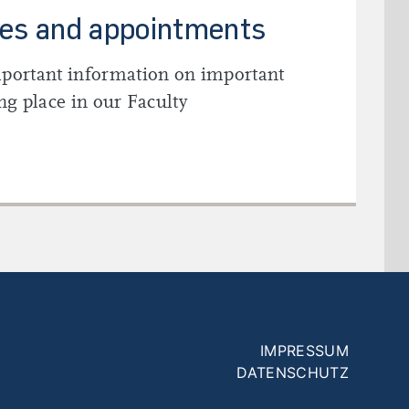
tes and appointments
mportant information on important
ng place in our Faculty
RTANT DATES AND APPOINTMENTS
Fußzeilenmenü
IMPRESSUM
DATENSCHUTZ